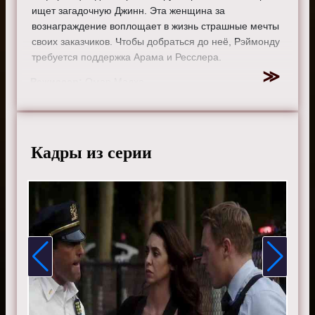
ищет загадочную Джинн. Эта женщина за
вознаграждение воплощает в жизнь страшные мечты
своих заказчиков. Чтобы добраться до неё, Рэймонду
требуется поддержка Арама и Ресслера.
Режиссер:
Омар Мадха
Актеры:
Джеймс Спейдер, Меган Бун, Диего
Клаттенхофф, Райан Эгголд, Парминдер Награ и Гарри
Ленникс.
Кадры из серии
Смотрите онлайн 3 сезон 4 серию «
Черный список
»
бесплатно в хорошем HD качестве, на телефоне,
планшете, пк или телевизоре на сайте the-blacklist-
tv.ru.