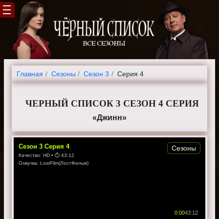
Главная
Cезоны
Сезон 3
Серия 4
ЧЕРНЫЙ СПИСОК 3 СЕЗОН 4 СЕРИЯ
«Джинн»
Сезон
3
Серия
4
Сезоны
Качество:
HD
• ⏱
43:12
Озвучка:
LostFilm(ЛостФильм)
0:00
43:12