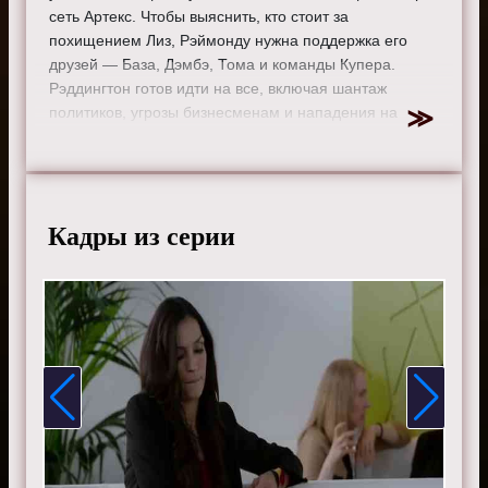
сеть Артекс. Чтобы выяснить, кто стоит за
похищением Лиз, Рэймонду нужна поддержка его
друзей — База, Дэмбэ, Тома и команды Купера.
Рэддингтон готов идти на все, включая шантаж
политиков, угрозы бизнесменам и нападения на
полицейских.
Режиссер:
Эндрю Маккарти
Актеры:
Джеймс Спейдер, Меган Бун, Диего
Клаттенхофф, Райан Эгголд, Парминдер Награ и Гарри
Кадры из серии
Ленникс.
Смотрите онлайн 3 сезон 21 серию «
Черный список
»
бесплатно в хорошем HD качестве, на телефоне,
планшете, пк или телевизоре на сайте the-blacklist-
tv.ru.