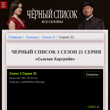
Главная
Cезоны
Сезон 3
Серия 21
ЧЕРНЫЙ СПИСОК 3 СЕЗОН 21 СЕРИЯ
«Сьюзан Харгрейв»
Сезон
3
Серия
21
Сезоны
Качество:
HD
• ⏱
42:24
Озвучка:
LostFilm(ЛостФильм)
0:00
42:24