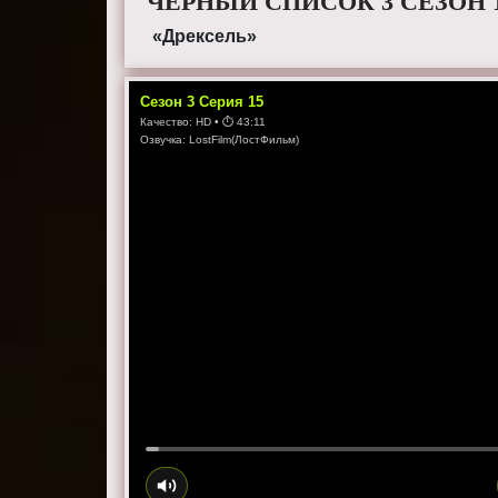
ЧЕРНЫЙ СПИСОК 3 СЕЗОН 
«Дрексель»
Сезон
3
Серия
15
Качество:
HD
• ⏱
43:11
Озвучка:
LostFilm(ЛостФильм)