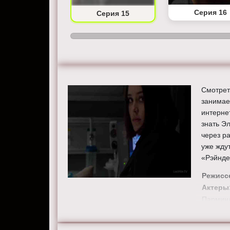
Серия 14
Серия 16
Серия 15
Смотрет
занимае
интерне
знать Эл
через р
уже жду
«Рэйнде
Режисс
Актеры
Парминд
Смотрит
хорошем