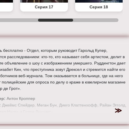
Серия 17
Серия 18
ь бесплатно - Отдел, которым руководит Гарольд Купер,
тся расследованием: кто-то, кто называет себя артистом, делит в
те объявление о шоу с изображением умершего. Рэддингтон дает
изабет Кин, что преступника зовут Дрексел и стремится найти его
аботников веб-журнала. Том оказывается в больнице, где на него
т полицейские для опроса по делу о краже в ювелирном магазине
р де Грот».
ер:
Антон Кроппер
:
Джеймс Спейдер, Меган Бун, Диего Клаттенхофф, Райан Эгголд,
ер Награ и Гарри Ленникс.
е онлайн 3 сезон 15 серию «
Черный список
» бесплатно в
 HD качестве, на телефоне, планшете, пк или телевизоре на