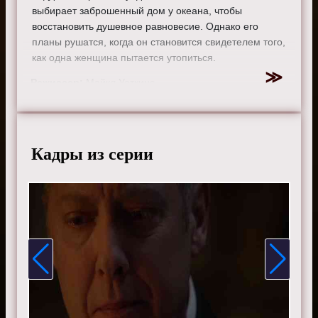
выбирает заброшенный дом у океана, чтобы
восстановить душевное равновесие. Однако его
планы рушатся, когда он становится свидетелем того,
как одна женщина пытается утопиться.
Режиссер:
Майкл Уоткинс
Актеры:
Джеймс Спейдер, Меган Бун, Диего
Клаттенхофф, Райан Эгголд, Парминдер Награ и Гарри
Ленникс.
Кадры из серии
Смотрите онлайн 3 сезон 19 серию «
Черный список
»
бесплатно в хорошем HD качестве, на телефоне,
планшете, пк или телевизоре на сайте the-blacklist-
tv.ru.