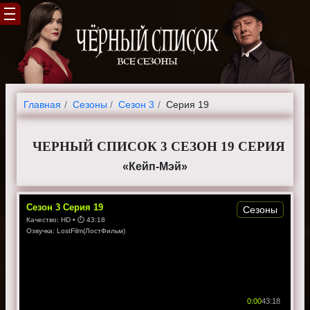
Главная
Cезоны
Сезон 3
Серия 19
ЧЕРНЫЙ СПИСОК 3 СЕЗОН 19 СЕРИЯ
«Кейп-Мэй»
Сезон
3
Серия
19
Сезоны
Качество:
HD
• ⏱
43:18
Озвучка:
LostFilm(ЛостФильм)
0:00
43:18