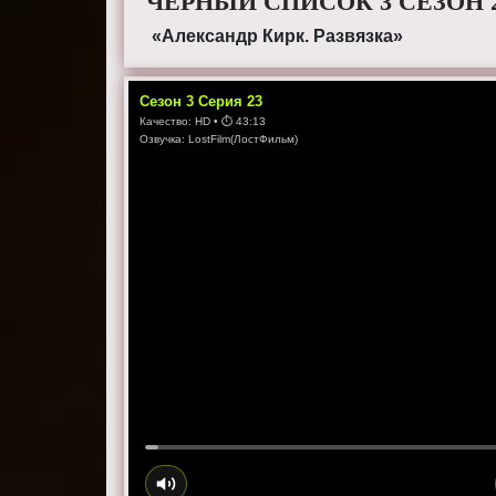
ЧЕРНЫЙ СПИСОК 3 СЕЗОН 
«Александр Кирк. Развязка»
Сезон
3
Серия
23
Качество:
HD
• ⏱
43:13
Озвучка:
LostFilm(ЛостФильм)