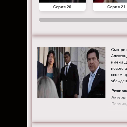
Серия 19
Серия 20
Серия 21
Смотрет
Алексан
имени Д
нового 
своим п
убежден
Режисс
Актеры
Парминд
Смотрит
хорошем
сайте the