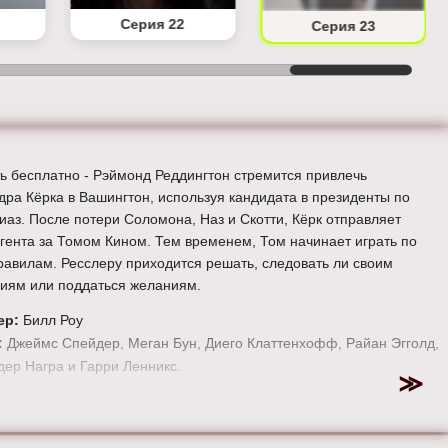
Серия 22
Серия 23
ь бесплатно - Рэймонд Реддингтон стремится привлечь
дра Кёрка в Вашингтон, используя кандидата в президенты по
иаз. После потери Соломона, Наз и Скотти, Кёрк отправляет
агента за Томом Кином. Тем временем, Том начинает играть по
равилам. Ресслеру приходится решать, следовать ли своим
иям или поддаться желаниям.
ер:
Билл Роу
:
Джеймс Спейдер, Меган Бун, Диего Клаттенхофф, Райан Эгголд,
ер Награ и Гарри Ленникс.
е онлайн 3 сезон 23 серию «
Черный список
» бесплатно в
 HD качестве, на телефоне, планшете, пк или телевизоре на
-blacklist-tv.ru.