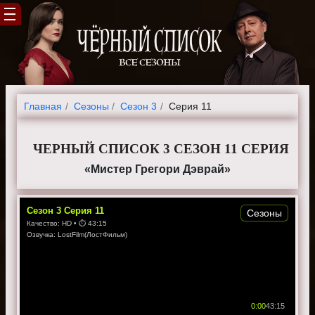
Главная
Cезоны
Сезон 3
Серия 11
ЧЕРНЫЙ СПИСОК 3 СЕЗОН 11 СЕРИЯ
«Мистер Грегори Дэврай»
Сезон
3
Серия
11
Сезоны
Качество:
HD
• ⏱
43:15
Озвучка:
LostFilm(ЛостФильм)
0:00
43:15