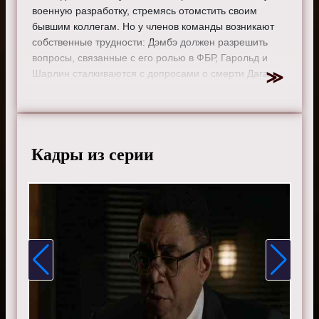
военную разработку, стремясь отомстить своим
бывшим коллегам. Но у членов команды возникают
собственные трудности: Дэмбэ должен разрешить
вопросы, связанные с его ролью в ФБР, Гарольд и
Шарлин сталкиваются с допросами о смерти Дага
Костера, в то время как Алина и Питер сталкиваются с
новостью, потрясающей Питера.
Режиссер:
Джоно Оливер
Актеры:
Джеймс Спейдер, Меган Бун, Диего
Кадры из серии
Клаттенхофф, Райан Эгголд, Парминдер Награ и Гарри
Ленникс.
Смотрите онлайн 9 сезон 5 серию «
Черный список
»
бесплатно в хорошем HD качестве, на телефоне,
планшете, пк или телевизоре на сайте the-blacklist-
tv.ru.