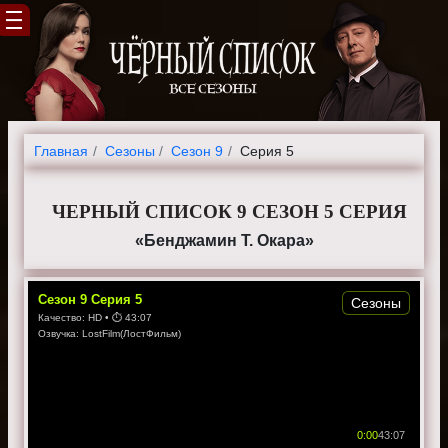
Главная
Cезоны
Сезон 9
Серия 5
ЧЕРНЫЙ СПИСОК 9 СЕЗОН 5 СЕРИЯ
«Бенджамин Т. Окара»
Сезон
9
Серия
5
Сезоны
Качество:
HD
• ⏱
43:07
Озвучка:
LostFilm(ЛостФильм)
0:00
43:07