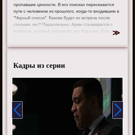
пропавшие ценности. В его поисках пересекаются
пути с человеком из прошлого, когда-то входившим в
"Черный список". Какова будет их встреча после
стольких лет? Параллельно, Арам сталкивается с
выбором, который определит его будущее. Есть ли у
него шанс простить себя за сделанный выбор?
Режиссер:
Кристин Мур
Актеры:
Джеймс Спейдер, Меган Бун, Диего
Клаттенхофф, Райан Эгголд, Парминдер Награ и Гарри
Кадры из серии
Ленникс.
Смотрите онлайн 9 сезон 3 серию «
Черный список
»
бесплатно в хорошем HD качестве, на телефоне,
планшете, пк или телевизоре на сайте the-blacklist-
tv.ru.