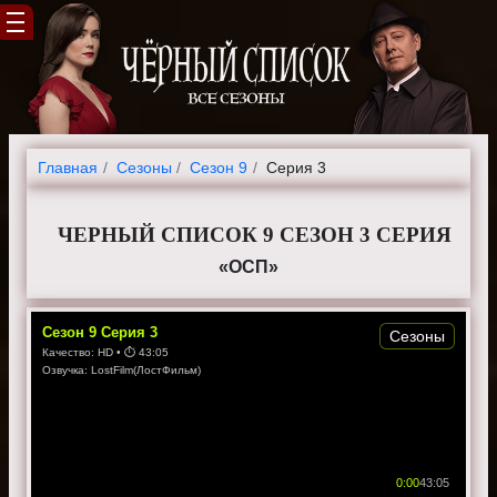
Главная
Cезоны
Сезон 9
Серия 3
ЧЕРНЫЙ СПИСОК 9 СЕЗОН 3 СЕРИЯ
«ОСП»
Сезон
9
Серия
3
Сезоны
Качество:
HD
• ⏱
43:05
Озвучка:
LostFilm(ЛостФильм)
0:00
43:05