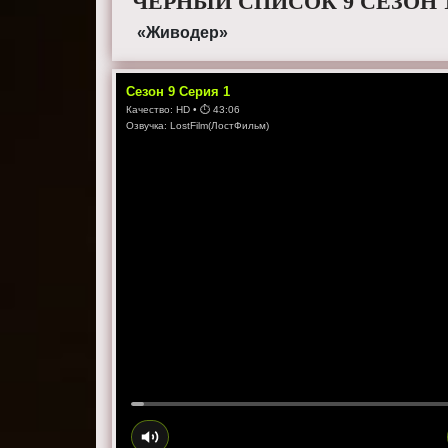
ЧЕРНЫЙ СПИСОК 9 СЕЗОН 
«Живодер»
Сезон
9
Серия
1
Качество:
HD
• ⏱
43:06
Озвучка:
LostFilm(ЛостФильм)