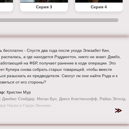
Серия 3
Серия 4
ь бесплатно - Спустя два года после ухода Элизабет Кин,
распалась, а где находится Рэддингтон, никто не знает. Дэмбэ,
работающий на ФБР, получает ранение в ходе операции. Это
яет Купера снова собрать старых товарищей, чтобы вместе
ься разыскать их предводителя. Смогут ли они найти Рэда и к
овиться от его стороны?
ер:
Кристин Мур
:
Джеймс Спейдер, Меган Бун, Диего Клаттенхофф, Райан Эгголд,
ер Награ и Гарри Ленникс.
е онлайн 9 сезон 1 серию «
Черный список
» бесплатно в хорошем
тве, на телефоне, планшете, пк или телевизоре на сайте the-
tv.ru.