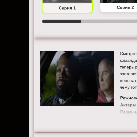
Серия 2
Серия 1
Смотрет
команда 
теперь 
заставл
попытат
чему гот
Режисс
Актеры
Парминд
Смотрит
HD качес
blacklist-