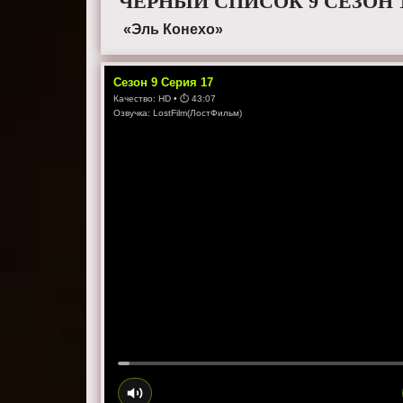
ЧЕРНЫЙ СПИСОК 9 СЕЗОН 
«Эль Конехо»
Сезон
9
Серия
17
Качество:
HD
• ⏱
43:07
Озвучка:
LostFilm(ЛостФильм)