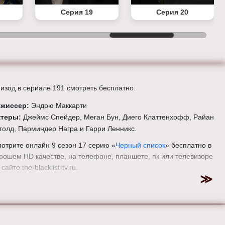
Серия 19
Серия 20
изод в сериале 191 смотреть бесплатно.
ежиссер:
Эндрю Маккарти
ктеры:
Джеймс Спейдер, Меган Бун, Диего Клаттенхофф, Райан
голд, Парминдер Награ и Гарри Ленникс.
отрите онлайн 9 сезон 17 серию «
Черный список
» бесплатно в
рошем HD качестве, на телефоне, планшете, пк или телевизоре
 сайте the-blacklist-tv.ru.