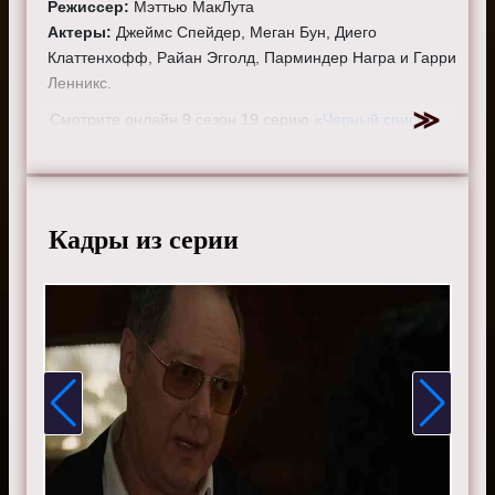
Режиссер:
Мэттью МакЛута
Актеры:
Джеймс Спейдер, Меган Бун, Диего
Клаттенхофф, Райан Эгголд, Парминдер Награ и Гарри
Ленникс.
Смотрите онлайн 9 сезон 19 серию «
Черный список
»
бесплатно в хорошем HD качестве, на телефоне,
планшете, пк или телевизоре на сайте the-blacklist-
tv.ru.
Кадры из серии