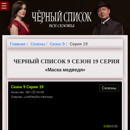
Главная
Cезоны
Сезон 9
Серия 19
ЧЕРНЫЙ СПИСОК 9 СЕЗОН 19 СЕРИЯ
«Маска медведя»
Сезон
9
Серия
19
Сезоны
Качество:
HD
• ⏱
43:06
Озвучка:
LostFilm(ЛостФильм)
0:00
43:06