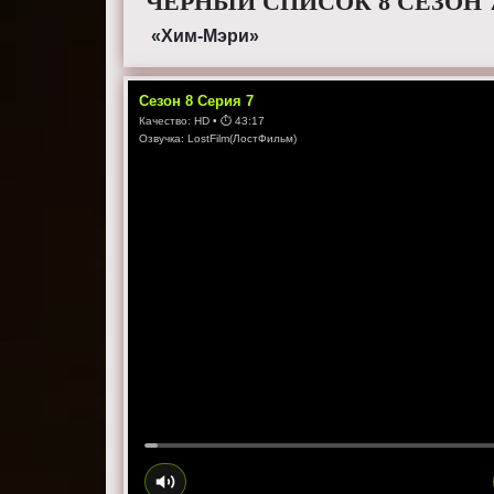
ЧЕРНЫЙ СПИСОК 8 СЕЗОН 
«Хим-Мэри»
Сезон
8
Серия
7
Качество:
HD
• ⏱
43:17
Озвучка:
LostFilm(ЛостФильм)