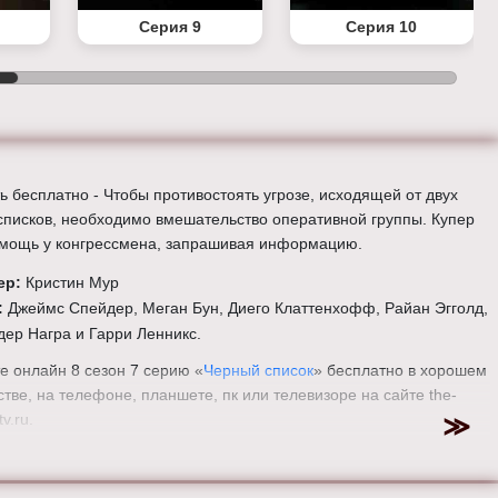
Серия 9
Серия 10
ь бесплатно - Чтобы противостоять угрозе, исходящей от двух
списков, необходимо вмешательство оперативной группы. Купер
мощь у конгрессмена, запрашивая информацию.
ер:
Кристин Мур
:
Джеймс Спейдер, Меган Бун, Диего Клаттенхофф, Райан Эгголд,
ер Награ и Гарри Ленникс.
е онлайн 8 сезон 7 серию «
Черный список
» бесплатно в хорошем
тве, на телефоне, планшете, пк или телевизоре на сайте the-
tv.ru.