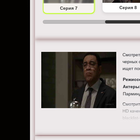
Серия 6
Серия 8
Серия 7
Смотрет
черных 
ищет по
Режисс
Актеры
Парминд
Смотрит
HD качес
blacklist-