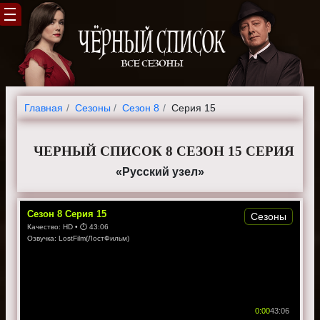
Главная
Cезоны
Сезон 8
Серия 15
ЧЕРНЫЙ СПИСОК 8 СЕЗОН 15 СЕРИЯ
«Русский узел»
Сезон
8
Серия
15
Сезоны
Качество:
HD
• ⏱
43:06
Озвучка:
LostFilm(ЛостФильм)
0:00
43:06