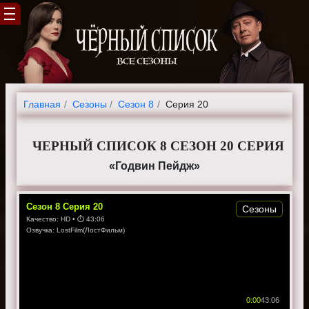
Главная
Cезоны
Сезон 8
Серия 20
ЧЕРНЫЙ СПИСОК 8 СЕЗОН 20 СЕРИЯ
«Годвин Пейдж»
Сезон
8
Серия
20
Сезоны
Качество:
HD
• ⏱
43:06
Озвучка:
LostFilm(ЛостФильм)
0:00
43:06