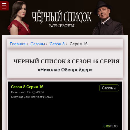
Главная
Cезоны
Сезон 8
Серия 16
ЧЕРНЫЙ СПИСОК 8 СЕЗОН 16 СЕРИЯ
«Николас Обенрейдер»
Сезон
8
Серия
16
Сезоны
Качество:
HD
• ⏱
43:06
Озвучка:
LostFilm(ЛостФильм)
0:00
43:06