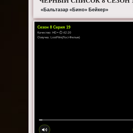
ЧЕРНЫЙ СПИСОК 8 СЕЗОН 
«Бальтазар «Бино» Бейкер»
Сезон
8
Серия
19
Качество:
HD
• ⏱
42:20
Озвучка:
LostFilm(ЛостФильм)