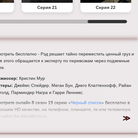
Серия 21
Серия 22
отреть бесплатно - Рэд решает тайно переместить ценный груз и
я этого обращается к эксперту по перевозкам через подземные
ти.
ежиссер:
Кристин Мур
ктеры:
Джеймс Спейдер, Меган Бун, Диего Клаттенхофф, Райан
голд, Парминдер Награ и Гарри Ленникс.
отрите онлайн 8 сезон 19 серию «
Черный список
» бесплатно в
рошем HD качестве, на телефоне, планшете, пк или телевизоре
 сайте the-blacklist-tv.ru.