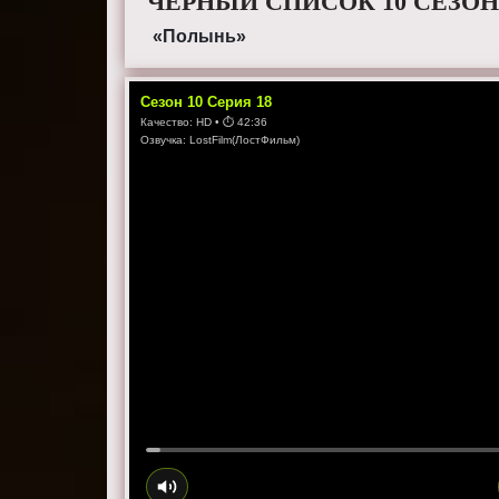
ЧЕРНЫЙ СПИСОК 10 СЕЗОН
«Полынь»
Сезон
10
Серия
18
Качество:
HD
• ⏱
42:36
Озвучка:
LostFilm(ЛостФильм)