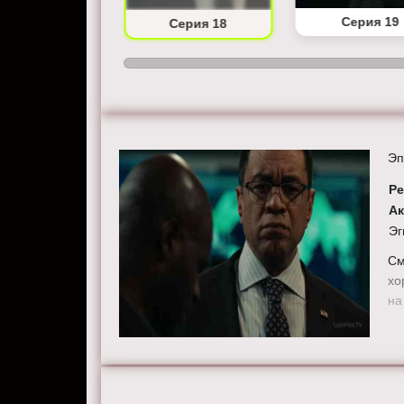
Серия 17
Серия 19
Серия 18
Эп
Ре
А
Эг
См
хо
на 