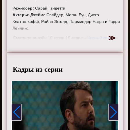
Режиссер:
Сарай Гвидетти
Актеры:
Джеймс Спейдер, Меган Бун, Диего
Клаттенхофф, Райан Эгголд, Парминдер Награ и Гарри
Ленникс.
Смотрите онлайн 10 сезон 16 серию «
Черный список
»
бесплатно в хорошем HD качестве, на телефоне,
планшете, пк или телевизоре на сайте the-blacklist-
tv.ru.
Кадры из серии