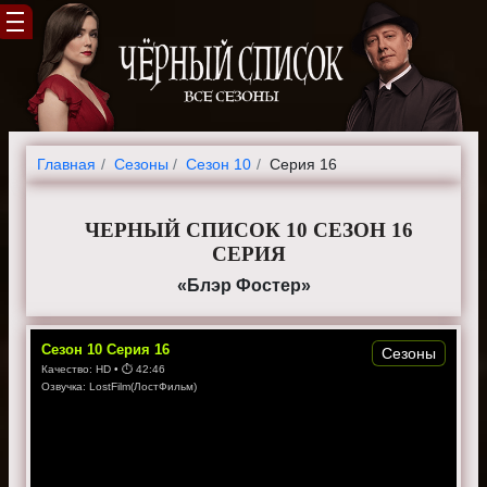
Главная
Cезоны
Сезон 10
Серия 16
ЧЕРНЫЙ СПИСОК 10 СЕЗОН 16
СЕРИЯ
«Блэр Фостер»
Сезон
10
Серия
16
Сезоны
Качество:
HD
• ⏱
42:46
Озвучка:
LostFilm(ЛостФильм)