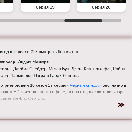
Серия 19
Серия 20
изод в сериале 213 смотреть бесплатно.
жиссер:
Эндрю Маккарти
ктеры:
Джеймс Спейдер, Меган Бун, Диего Клаттенхофф, Райан
голд, Парминдер Награ и Гарри Ленникс.
отрите онлайн 10 сезон 17 серию «
Черный список
» бесплатно в
рошем HD качестве, на телефоне, планшете, пк или телевизоре
сайте the-blacklist-tv.ru.