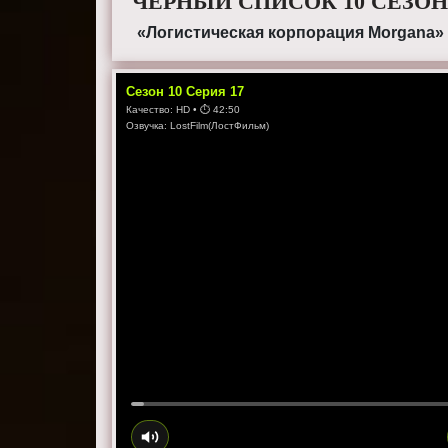
ЧЕРНЫЙ СПИСОК 10 СЕЗОН
«Логистическая корпорация Morgana»
Сезон
10
Серия
17
Качество:
HD
• ⏱
42:50
Озвучка:
LostFilm(ЛостФильм)