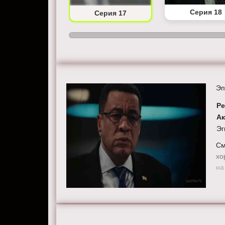
Серия 16
Серия 18
Серия 17
Эп
Ре
А
Эг
См
хо
на 