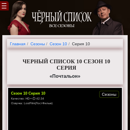
Главная
Cезоны
Сезон 10
Серия 10
ЧЕРНЫЙ СПИСОК 10 СЕЗОН 10
СЕРИЯ
«Почтальон»
Сезон
10
Серия
10
Сезоны
Качество:
HD
• ⏱
42:34
Озвучка:
LostFilm(ЛостФильм)