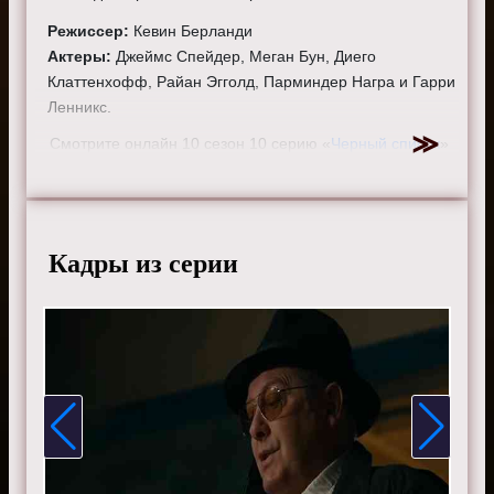
Режиссер:
Кевин Берланди
Актеры:
Джеймс Спейдер, Меган Бун, Диего
Клаттенхофф, Райан Эгголд, Парминдер Награ и Гарри
Ленникс.
Смотрите онлайн 10 сезон 10 серию «
Черный список
»
бесплатно в хорошем HD качестве, на телефоне,
планшете, пк или телевизоре на сайте the-blacklist-
tv.ru.
Кадры из серии