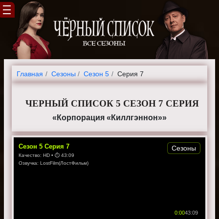
Главная
Cезоны
Сезон 5
Серия 7
ЧЕРНЫЙ СПИСОК 5 СЕЗОН 7 СЕРИЯ
«Корпорация «Киллгэннон»»
Сезон
5
Серия
7
Сезоны
Качество:
HD
• ⏱
43:09
Озвучка:
LostFilm(ЛостФильм)
0:00
43:09