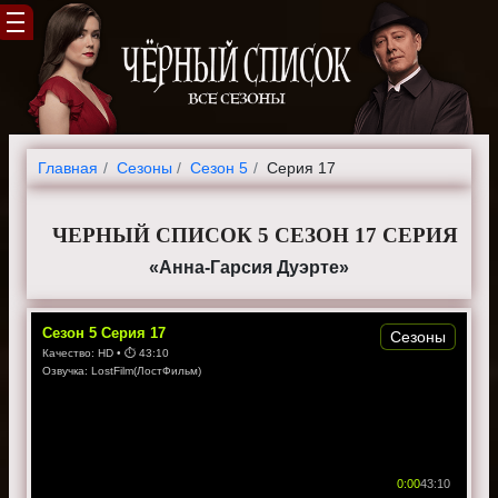
Главная
Cезоны
Сезон 5
Серия 17
ЧЕРНЫЙ СПИСОК 5 СЕЗОН 17 СЕРИЯ
«Анна-Гарсия Дуэрте»
Сезон
5
Серия
17
Сезоны
Качество:
HD
• ⏱
43:10
Озвучка:
LostFilm(ЛостФильм)
0:00
43:10