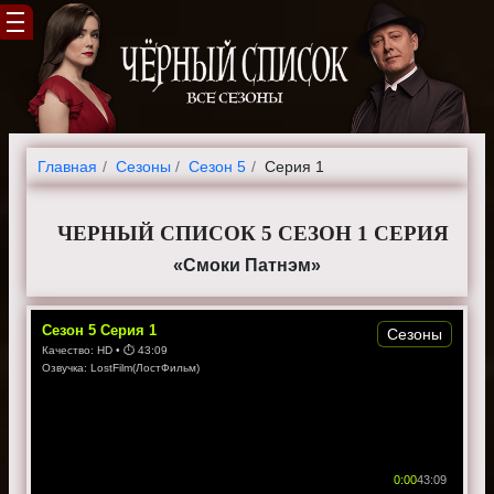
Главная
Cезоны
Сезон 5
Серия 1
ЧЕРНЫЙ СПИСОК 5 СЕЗОН 1 СЕРИЯ
«Смоки Патнэм»
Сезон
5
Серия
1
Сезоны
Качество:
HD
• ⏱
43:09
Озвучка:
LostFilm(ЛостФильм)
0:00
43:09