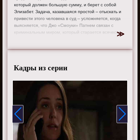
который должен большую сумму, и берет с собой
Элизабет. Задача, казавшаяся простой – отыскать и
привести этого человека в суд – усложняется, когда
выясняется, что Джо «Смоуки» Патнем связан с
криминальным миром, который старается всячески
препятствовать справедливости.
Режиссер:
Билл Роу
Актеры:
Джеймс Спейдер, Меган Бун, Диего
Клаттенхофф, Райан Эгголд, Парминдер Награ и Гарри
Кадры из серии
Ленникс.
Смотрите онлайн 5 сезон 1 серию «
Черный список
»
бесплатно в хорошем HD качестве, на телефоне,
планшете, пк или телевизоре на сайте the-blacklist-
tv.ru.