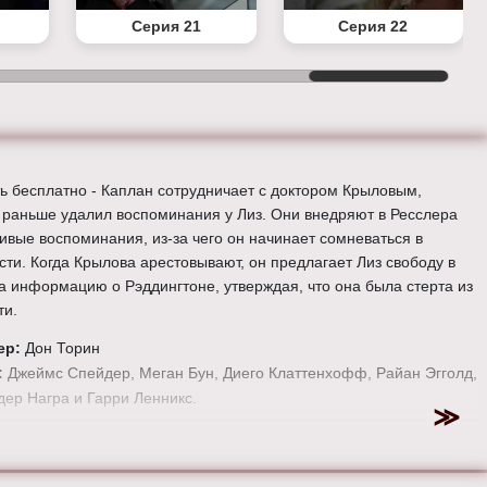
Серия 21
Серия 22
ь бесплатно - Каплан сотрудничает с доктором Крыловым,
 раньше удалил воспоминания у Лиз. Они внедряют в Ресслера
ивые воспоминания, из-за чего он начинает сомневаться в
сти. Когда Крылова арестовывают, он предлагает Лиз свободу в
а информацию о Рэддингтоне, утверждая, что она была стерта из
ти.
ер:
Дон Торин
:
Джеймс Спейдер, Меган Бун, Диего Клаттенхофф, Райан Эгголд,
ер Награ и Гарри Ленникс.
е онлайн 4 сезон 19 серию «
Черный список
» бесплатно в
 HD качестве, на телефоне, планшете, пк или телевизоре на
-blacklist-tv.ru.