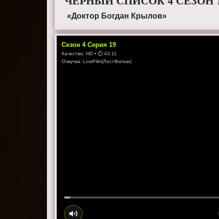
ЧЕРНЫЙ СПИСОК 4 СЕЗОН 
«Доктор Богдан Крылов»
Сезон
4
Серия
19
Качество:
HD
• ⏱
43:11
Озвучка:
LostFilm(ЛостФильм)