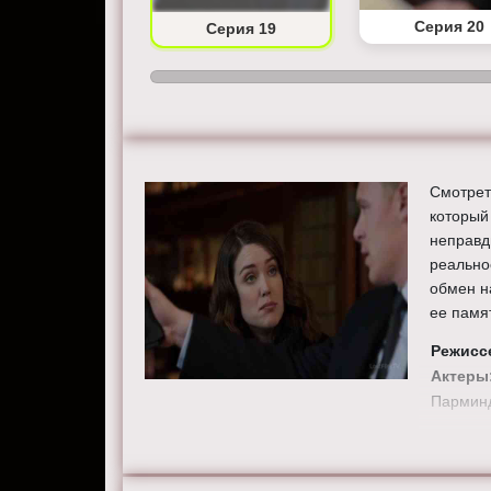
Серия 18
Серия 20
Серия 19
Смотрет
который
неправд
реально
обмен н
ее памя
Режисс
Актеры
Парминд
Смотрит
хорошем
сайте the