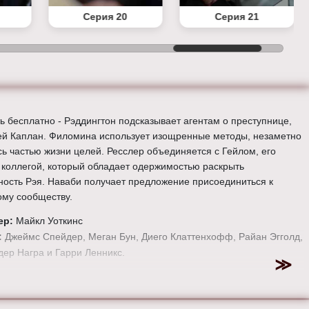
Серия 20
Серия 21
ь бесплатно - Рэддингтон подсказывает агентам о преступнице,
й Каплан. Филомина использует изощренные методы, незаметно
сь частью жизни целей. Ресслер объединяется с Гейлом, его
коллегой, который обладает одержимостью раскрыть
ность Рэя. Наваби получает предложение присоединиться к
ому сообществу.
ер:
Майкл Уоткинс
:
Джеймс Спейдер, Меган Бун, Диего Клаттенхофф, Райан Эгголд,
ер Награ и Гарри Ленникс.
е онлайн 4 сезон 18 серию «
Черный список
» бесплатно в
 HD качестве, на телефоне, планшете, пк или телевизоре на
-blacklist-tv.ru.