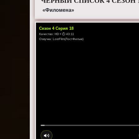
ЧЕРНЫЙ СПИСОК 4 СЕЗОН 
«Филомена»
Сезон
4
Серия
18
Качество:
HD
• ⏱
43:11
Озвучка:
LostFilm(ЛостФильм)