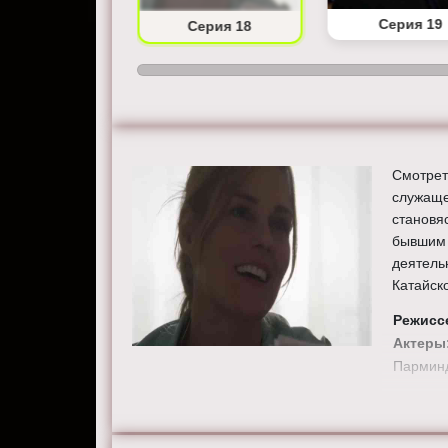
Серия 17
Серия 19
Серия 18
Смотрет
служаще
становя
бывшим 
деятель
Катайск
Режисс
Актеры
Парминд
Смотрит
хорошем
сайте the