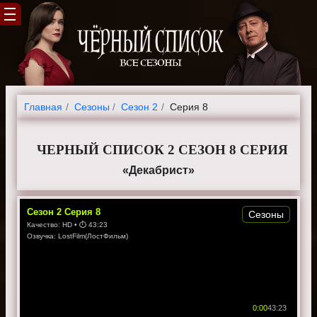
Главная
Cезоны
Сезон 2
Серия 8
ЧЕРНЫЙ СПИСОК 2 СЕЗОН 8 СЕРИЯ
«Декабрист»
Сезон
2
Серия
8
Сезоны
Качество:
HD
• ⏱
43:23
Озвучка:
LostFilm(ЛостФильм)
0:00
43:23