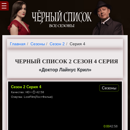
Главная
Cезоны
Сезон 2
Серия 4
ЧЕРНЫЙ СПИСОК 2 СЕЗОН 4 СЕРИЯ
«Доктор Лайнус Крил»
Сезон
2
Серия
4
Сезоны
Качество:
HD
• ⏱
42:58
Озвучка:
LostFilm(ЛостФильм)
0:00
42:58