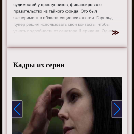
судимостей у преступников, финансировало
правительство из тайного фонда. Это был
эксперимент в области социопсихологии. Гарольд
Купер решил использовать свои контакты, чтобы
узнать подробности от сенатора Шеридана. Однако
сенатор информацией делиться не торопится.
Режиссер:
Майкл Уоткинс
Актеры:
Джеймс Спейдер, Меган Бун, Диего
Клаттенхофф, Райан Эгголд, Парминдер Награ и Гарри
Кадры из серии
Ленникс.
Смотрите онлайн 2 сезон 4 серию «
Черный список
»
бесплатно в хорошем HD качестве, на телефоне,
планшете, пк или телевизоре на сайте the-blacklist-
tv.ru.