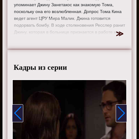
упоминает Джину Занетакос как знакомую Тома,
поскольку она его возлюбленная. Допрос Тома Кина
ведет агент ЦРУ Мира Малик. Джина готовится
подорвать бомбу. В ходе столкновения Ресслер ранит
Джину, которая в больнице признается в работе на
Рэддингтона. Дом Кин остается под наблюдением.
Режиссер:
Адам Аркин
Актеры:
Джеймс Спейдер, Меган Бун, Диего
Клаттенхофф, Райан Эгголд, Парминдер Награ и Гарри
Кадры из серии
Ленникс.
Смотрите онлайн 1 сезон 6 серию «
Черный список
»
бесплатно в хорошем HD качестве, на телефоне,
планшете, пк или телевизоре на сайте the-blacklist-
tv.ru.