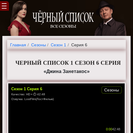
Главная
Cезоны
Сезон 1
Серия 6
ЧЕРНЫЙ СПИСОК 1 СЕЗОН 6 СЕРИЯ
«Джина Занетакос»
Сезон
1
Серия
6
Сезоны
Качество:
HD
• ⏱
42:48
Озвучка:
LostFilm(ЛостФильм)
0:00
42:48