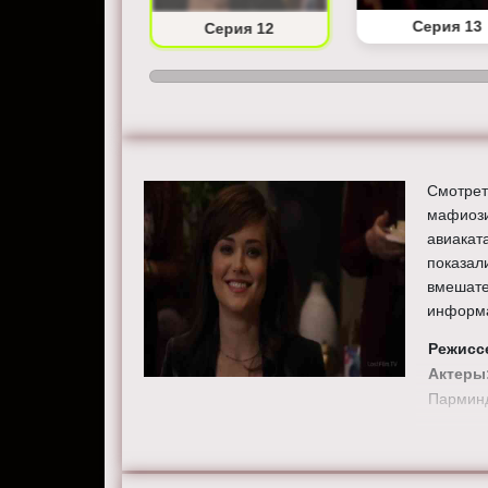
Серия 11
Серия 13
Серия 12
Смотрет
мафиози
авиакат
показал
вмешате
информ
Режисс
Актеры
Парминд
Смотрит
хорошем
сайте the