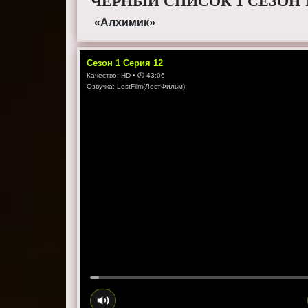
ЧЕРНЫЙ СПИСОК 1 СЕЗОН 
«Алхимик»
Сезон
1
Серия
12
Качество:
HD
• ⏱
43:06
Озвучка:
LostFilm(ЛостФильм)