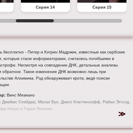
Серия 14
Серия 15
ь бесплатно - Питер и Кэтрин Мадржик, известные как сербские
, которые стали информаторами, считались погибшими в
астрофе. Несмотря на совпадение ДНК, детальные анализы
и обратное. Такое изменение ДНК возможно лишь при
льстве Алхимика. Рэд обнаруживает крота, ведя поиски
ации.
ер:
Винс Мизиано
:
Джеймс Спейдер, Меган Бун, Диего Клаттенхофф, Райан Эгголд,
ер Награ и Гарри Ленникс.
е онлайн 1 сезон 12 серию «
Черный список
» бесплатно в
 HD качестве, на телефоне, планшете, пк или телевизоре на
-blacklist-tv.ru.