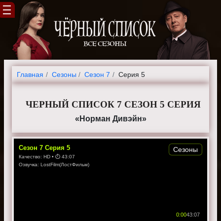
Главная
Cезоны
Сезон 7
Серия 5
ЧЕРНЫЙ СПИСОК 7 СЕЗОН 5 СЕРИЯ
«Норман Дивэйн»
Сезон
7
Серия
5
Сезоны
Качество:
HD
• ⏱
43:07
Озвучка:
LostFilm(ЛостФильм)
0:00
43:07