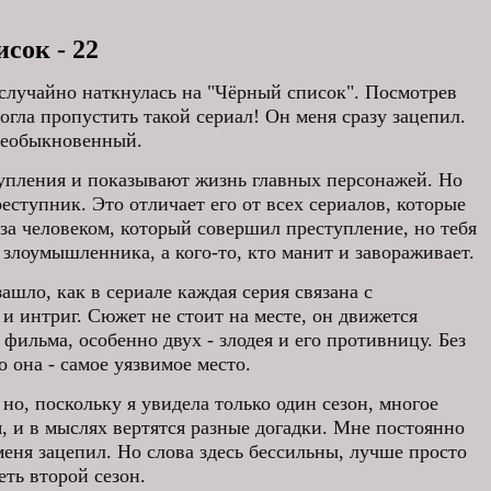
сок - 22
случайно наткнулась на "Чёрный список". Посмотрев
могла пропустить такой сериал! Он меня сразу зацепил.
необыкновенный.
тупления и показывают жизнь главных персонажей. Но
реступник. Это отличает его от всех сериалов, которые
за человеком, который совершил преступление, но тебя
 злоумышленника, а кого-то, кто манит и завораживает.
шло, как в сериале каждая серия связана с
и интриг. Сюжет не стоит на месте, он движется
 фильма, особенно двух - злодея и его противницу. Без
о она - самое уязвимое место.
но, поскольку я увидела только один сезон, многое
я, и в мыслях вертятся разные догадки. Мне постоянно
 меня зацепил. Но слова здесь бессильны, лучше просто
еть второй сезон.